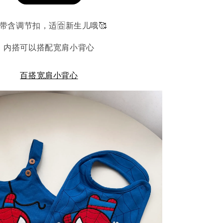
带含调节扣，适🈴新生儿哦🥰
三角口水巾
内搭可以搭配宽肩小背心
-
+
百搭宽肩小背心
to Cart