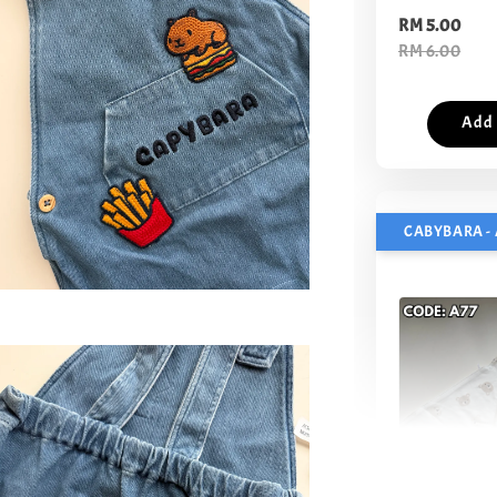
RM 5.00
RM 6.00
Add 