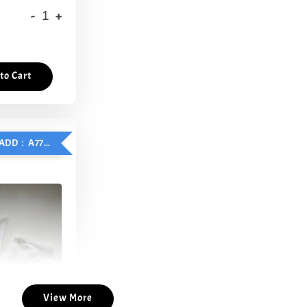
-
+
to Cart
CABYBARA - ADD：A77 口水巾 @ RM5 only
View More