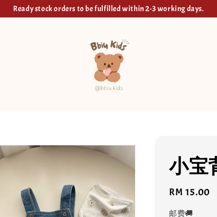
Ready stock orders to be fulfilled within 2-3 working days.
小宝
Regular
RM 15.00
price
邮费🚚