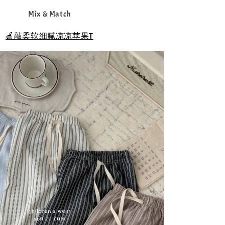
Mix & Match
🍎敲柔软细腻凉凉苹果T