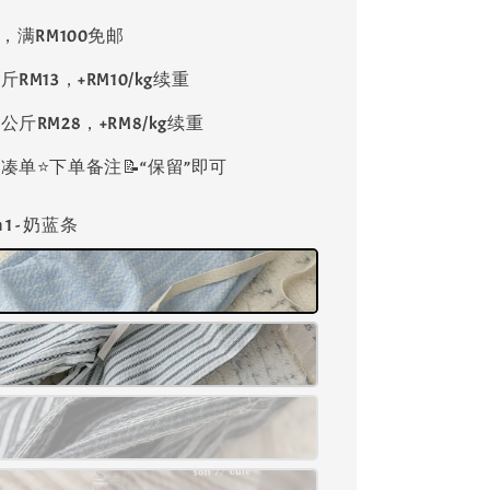
8，满RM100免邮
斤RM13，+RM10/kg续重
公斤RM28，+RM8/kg续重
单⭐️下单备注📝“保留”即可
gn 1 - 奶蓝条