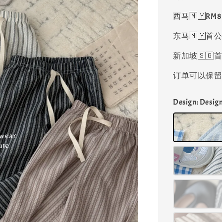
西马🇲🇾RM
东马🇲🇾首公
新加坡🇸🇬首
订单可以保留凑
Design
: Desi