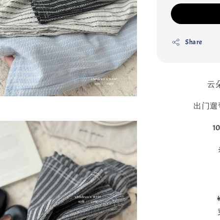
Share
云
出门遛
1