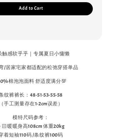
Add to Cart
朵触感软乎乎｜专属夏日小慵懒
弯/居家宅家都适配的松弛穿搭单品
00%棉泡泡面料 舒适度满分💯
条纹裤裤长：48-51-53-55-58
（手工测量存在1-2cm误差）
模特尺码参考：
👧🏻暖暖身高108cm 体重20kg
穿着短袖110码 /条纹裤100码