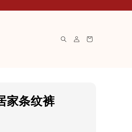
居家条纹裤