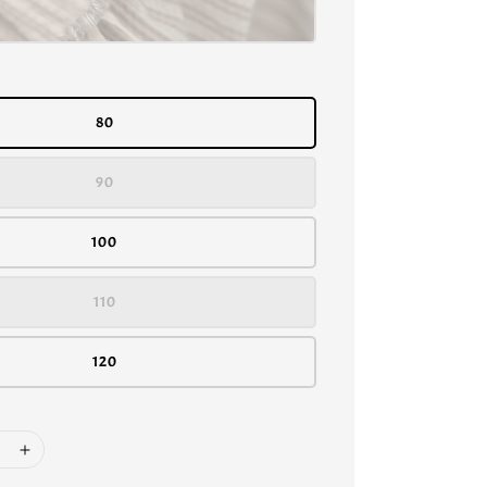
80
90
100
110
120