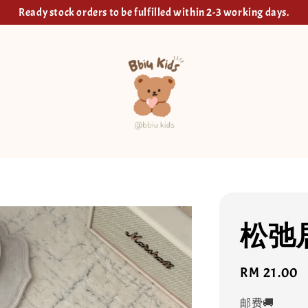
Ready stock orders to be fulfilled within 2-3 working days.
松弛
Regular
RM 21.00
price
邮费🚚