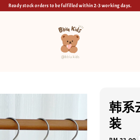
Ready stock orders to be fulfilled within 2-3 working days.
韩系
装