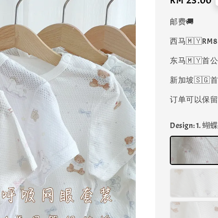
Regular
RM 23.00
price
邮费🚚
西马🇲🇾RM
东马🇲🇾首公
新加坡🇸🇬首
订单可以保留凑
Design
: 1. 