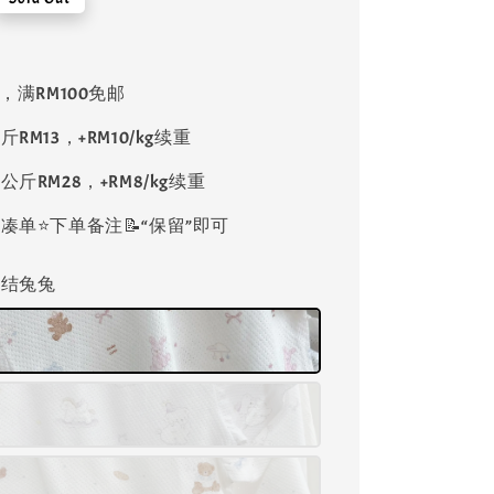
8，满RM100免邮
斤RM13，+RM10/kg续重
公斤RM28，+RM8/kg续重
单⭐️下单备注📝“保留”即可
蝴蝶结兔兔