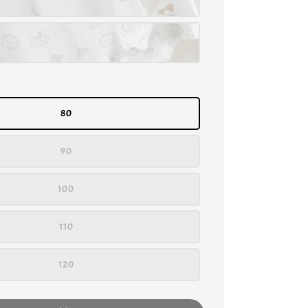
80
90
100
110
120