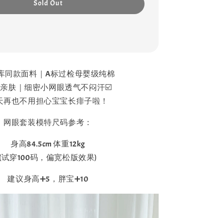
Sold Out
库同款面料｜A标过检母婴级纯棉
亲肤｜细密小网眼透气不闷汗☑️
天再也不用担心宝宝长痱子啦！
网眼套装模特尺码参考：
身高84.5cm 体重12kg
(试穿100码，偏宽松版效果)
建议身高➕5，胖宝➕10