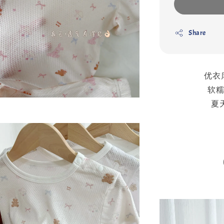
Share
优衣
软糯
夏