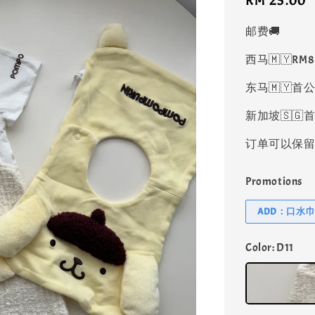
Regular
RM 25.00
price
邮费🚚
西马🇲🇾RM
东马🇲🇾首公
新加坡🇸🇬首
订单可以保留凑
Promotions
ADD：口水巾 @
Color
: D11