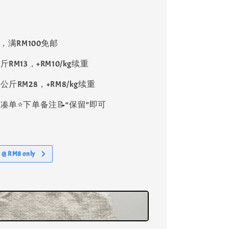
8，满RM100免邮
斤RM13，+RM10/kg续重
公斤RM28，+RM8/kg续重
单⭐️下单备注📝“保留”即可
 RM8 only