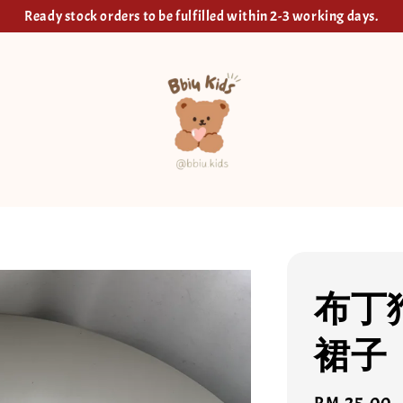
Ready stock orders to be fulfilled within 2-3 working days.
布丁
裙子