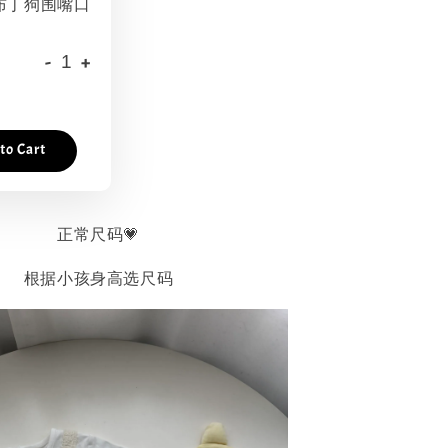
布丁狗围嘴口
-
+
to Cart
正常尺码💗
根据小孩身高选尺码