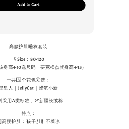
Add to Cart
高腰护肚睡衣套装
🖇️Size：80-120
孩身高➕10选尺码，要宽松点就身高➕15）
一共3️⃣个花色🉑选：
星星人｜JellyCat｜蜡笔小新
料采用A类标准，💯新疆长绒棉
特点：
1️⃣高腰护肚： 孩子肚肚不着凉