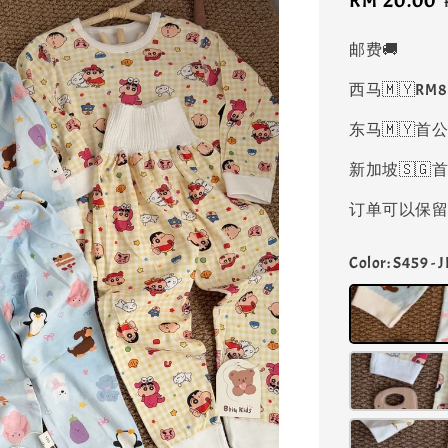
Sale
RM 20.00
price
邮费🚚
西马🇲🇾RM
东马🇲🇾首公
新加坡🇸🇬首
订单可以保留凑
Color
: S459 -