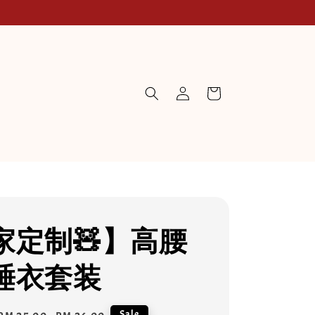
家定制🧸】高腰
睡衣套装
Sale