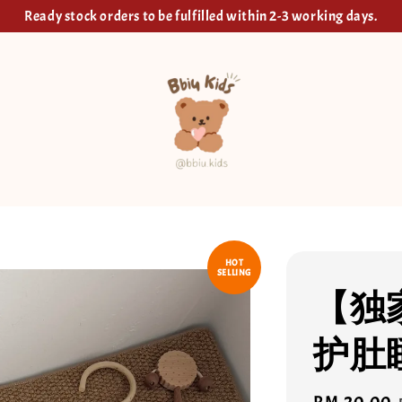
Ready stock orders to be fulfilled within 2-3 working days.
HOT
SELLING
【独
护肚