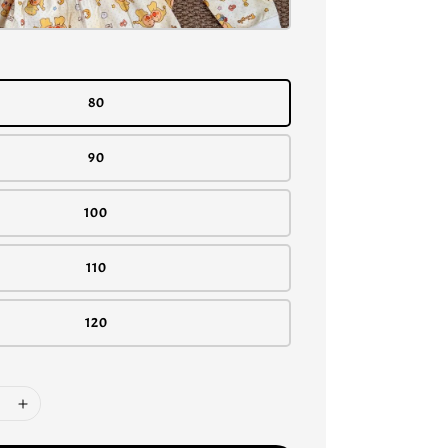
80
90
100
110
120