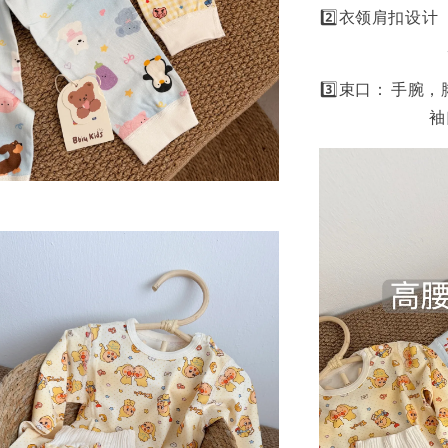
2️⃣衣领肩扣设
3️⃣束口： 手
袖