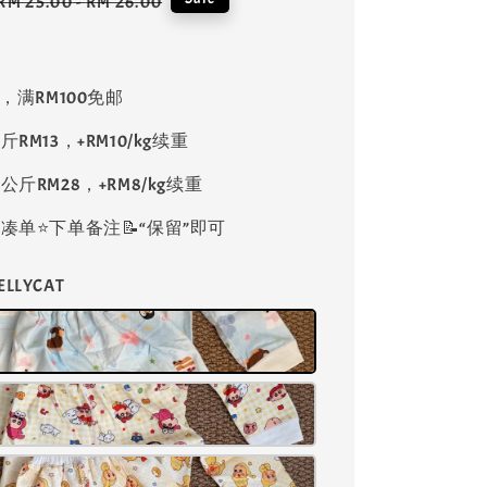
Regular
RM 25.00
-
RM 26.00
price
8，满RM100免邮
斤RM13，+RM10/kg续重
公斤RM28，+RM8/kg续重
单⭐️下单备注📝“保留”即可
 JELLYCAT