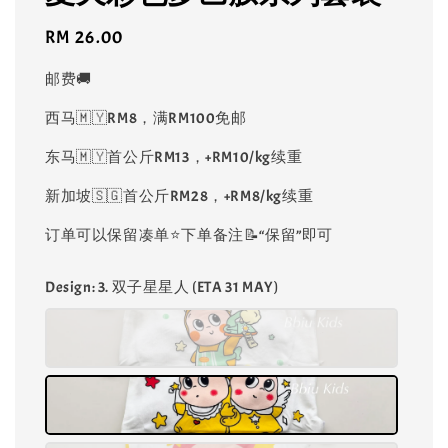
Regular
RM 26.00
price
邮费🚚
西马🇲🇾RM8，满RM100免邮
东马🇲🇾首公斤RM13，+RM10/kg续重
新加坡🇸🇬首公斤RM28，+RM8/kg续重
订单可以保留凑单⭐️下单备注📝“保留”即可
Design
: 3. 双子星星人 (ETA 31 MAY)